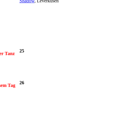
Shadow
, Leverkusen
25
her Tanz
26
esem Tag