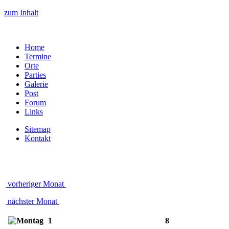
zum Inhalt
Home
Termine
Orte
Parties
Galerie
Post
Forum
Links
Sitemap
Kontakt
vorheriger Monat
nächster Monat
1
8