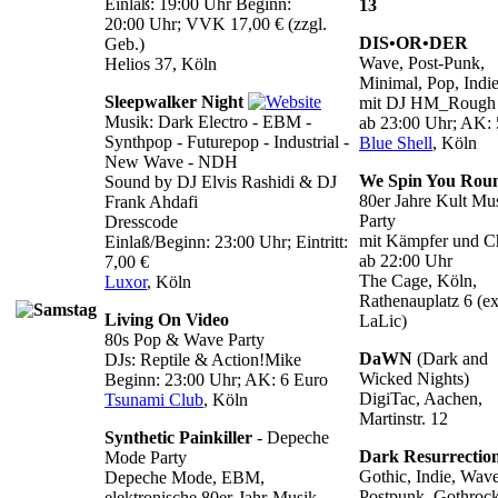
Einlaß: 19:00 Uhr Beginn:
13
20:00 Uhr; VVK 17,00 € (zzgl.
DIS•OR•DER
Geb.)
Wave, Post-Punk,
Helios 37, Köln
Minimal, Pop, Indi
Sleepwalker Night
mit DJ HM_Rough
Musik: Dark Electro - EBM -
ab 23:00 Uhr; AK: 
Synthpop - Futurepop - Industrial -
Blue Shell
, Köln
New Wave - NDH
We Spin You Rou
Sound by DJ Elvis Rashidi & DJ
80er Jahre Kult Mu
Frank Ahdafi
Party
Dresscode
mit Kämpfer und C
Einlaß/Beginn: 23:00 Uhr; Eintritt:
ab 22:00 Uhr
7,00 €
The Cage, Köln,
Luxor
, Köln
Rathenauplatz 6 (ex
Living On Video
LaLic)
80s Pop & Wave Party
DaWN
(Dark and
DJs: Reptile & Action!Mike
Wicked Nights)
Beginn: 23:00 Uhr; AK: 6 Euro
DigiTac, Aachen,
Tsunami Club
, Köln
Martinstr. 12
Synthetic Painkiller
- Depeche
Dark Resurrectio
Mode Party
Gothic, Indie, Wave
Depeche Mode, EBM,
Postpunk, Gothrock
elektronische 80er-Jahr-Musik,