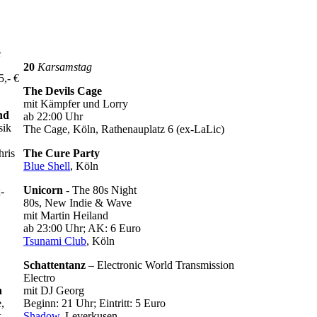
e
20
Karsamstag
5,- €
The Devils Cage
mit Kämpfer und Lorry
nd
ab 22:00 Uhr
sik
The Cage, Köln, Rathenauplatz 6 (ex-LaLic)
hris
The Cure Party
Blue Shell
, Köln
Unicorn
- The 80s Night
-
80s, New Indie & Wave
mit Martin Heiland
ab 23:00 Uhr; AK: 6 Euro
Tsunami Club
, Köln
Schattentanz
– Electronic World Transmission
Electro
n
mit DJ Georg
,
Beginn: 21 Uhr; Eintritt: 5 Euro
,
Shadow
, Leverkusen