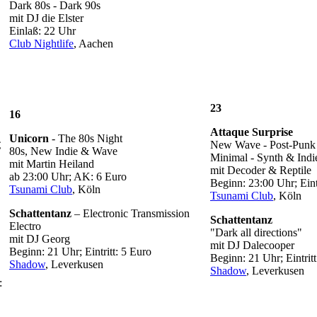
Dark 80s - Dark 90s
mit DJ die Elster
Einlaß: 22 Uhr
Club Nightlife
, Aachen
23
16
Attaque Surprise
Unicorn
- The 80s Night
New Wave - Post-Punk 
€
80s, New Indie & Wave
Minimal - Synth & Indi
mit Martin Heiland
mit Decoder & Reptile
ab 23:00 Uhr; AK: 6 Euro
Beginn: 23:00 Uhr; Eintr
Tsunami Club
, Köln
Tsunami Club
, Köln
Schattentanz
– Electronic Transmission
Schattentanz
Electro
"Dark all directions"
mit DJ Georg
mit DJ Dalecooper
Beginn: 21 Uhr; Eintritt: 5 Euro
Beginn: 21 Uhr; Eintritt
Shadow
, Leverkusen
Shadow
, Leverkusen
: