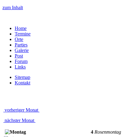
zum Inhalt
Home
Termine
Orte
Parties
Galerie
Post
Forum
Links
Sitemap
Kontakt
vorheriger Monat
nächster Monat
4
Rosenmontag