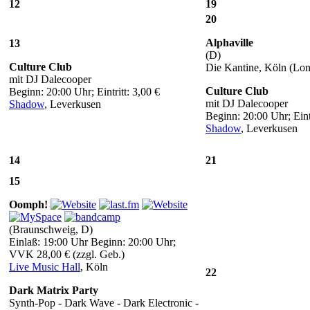
12
19
20
Alphaville
13
(D)
Culture Club
Die Kantine, Köln (Lon
mit DJ Dalecooper
Culture Club
Beginn: 20:00 Uhr; Eintritt: 3,00 €
mit DJ Dalecooper
Shadow
, Leverkusen
Beginn: 20:00 Uhr; Eintr
Shadow
, Leverkusen
14
21
15
Oomph!
(Braunschweig, D)
Einlaß: 19:00 Uhr Beginn: 20:00 Uhr;
VVK 28,00 € (zzgl. Geb.)
Live Music Hall
, Köln
22
Dark Matrix Party
Synth-Pop - Dark Wave - Dark Electronic -