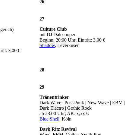
26
27
Culture Club
gerich)
mit DJ Dalecooper
Beginn: 20:00 Uhr; Eintritt: 3,00 €
Shadow
, Leverkusen
itt: 3,00 €
28
29
Tränentrinker
Dark Wave | Post-Punk | New Wave | EBM |
Dark Electro | Gothic Rock
ab 23:00 Uhr; AK: x,xx €
Blue Shell
, Köln
Dark Ritz Revival
Wave, EBM, Gothic, Synth-Pop