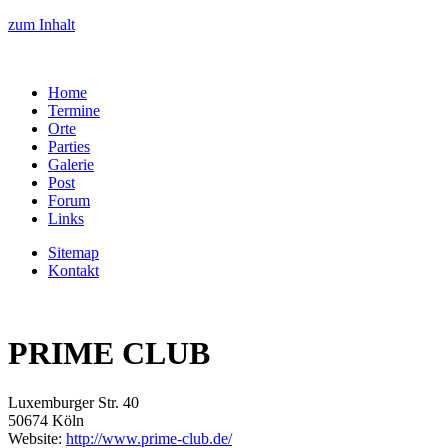
zum Inhalt
Home
Termine
Orte
Parties
Galerie
Post
Forum
Links
Sitemap
Kontakt
PRIME CLUB
Luxemburger Str. 40
50674 Köln
Website:
http://www.prime-club.de/