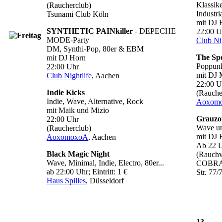
Klassik
(Raucherclub)
Industri
Tsunami Club Köln
mit DJ 
SYNTHETIC PAINkiller
- DEPECHE
22:00 U
MODE-Party
Club Nig
DM, Synthi-Pop, 80er & EBM
The Sp
mit DJ Horn
Poppunk
22:00 Uhr
mit DJ 
Club Nightlife
, Aachen
22:00 U
Indie Kicks
(Rauche
Indie, Wave, Alternative, Rock
Aoxom
mit Maik und Mizio
Grauzo
22:00 Uhr
Wave un
(Raucherclub)
mit DJ
AoxomoxoA
, Aachen
Ab 22 Uh
Black Magic Night
(Rauchv
Wave, Minimal, Indie, Electro, 80er...
COBRA, 
ab 22:00 Uhr; Eintritt: 1 €
Str. 77/
Haus Spilles
, Düsseldorf
13