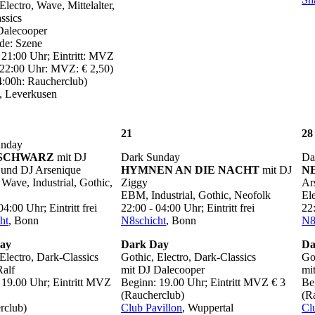
Electro, Wave, Mittelalter,
ssics
Dalecooper
de: Szene
 21:00 Uhr; Eintritt: MVZ
s 22:00 Uhr: MVZ: € 2,50)
4:00h: Raucherclub)
, Leverkusen
21
28
unday
SCHWARZ
mit DJ
Dark Sunday
Da
und DJ Arsenique
HYMNEN AN DIE NACHT
mit DJ
N
 Wave, Industrial, Gothic,
Ziggy
Ar
EBM, Industrial, Gothic, Neofolk
El
04:00 Uhr; Eintritt frei
22:00 - 04:00 Uhr; Eintritt frei
22:
ht
, Bonn
N8schicht
, Bonn
N8
ay
Dark Day
Da
Electro, Dark-Classics
Gothic, Electro, Dark-Classics
Go
Ralf
mit DJ Dalecooper
mi
 19.00 Uhr; Eintritt MVZ
Beginn: 19.00 Uhr; Eintritt MVZ € 3
Be
(Raucherclub)
(R
rclub)
Club Pavillon
, Wuppertal
Cl