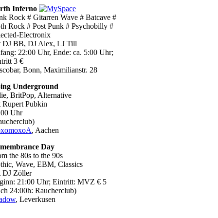
rth Inferno
nk Rock # Gitarren Wave # Batcave #
th Rock # Post Punk # Psychobilly #
lected-Electronix
t DJ BB, DJ Alex, LJ Till
fang: 22:00 Uhr, Ende: ca. 5:00 Uhr;
tritt 3 €
scobar, Bonn, Maximilianstr. 28
ing Underground
ie, BritPop, Alternative
t Rupert Pubkin
:00 Uhr
aucherclub)
xomoxoA
, Aachen
membrance Day
om the 80s to the 90s
thic, Wave, EBM, Classics
t DJ Zöller
ginn: 21:00 Uhr; Eintritt: MVZ € 5
ach 24:00h: Raucherclub)
adow
, Leverkusen