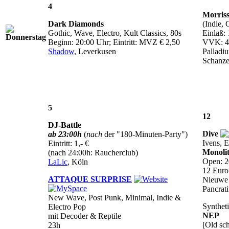
4
Morris
Dark Diamonds
(Indie,
Gothic, Wave, Electro, Kult Classics, 80s
Einlaß: 
Beginn: 20:00 Uhr; Eintritt: MVZ € 2,50
VVK: 4
Shadow
, Leverkusen
Palladi
Schanze
5
12
DJ-Battle
Dive
ab 23:00h
(
nach
der "180-Minuten-Party")
Ivens, E
Eintritt: 1,- €
Monoli
(nach 24:00h: Raucherclub)
Open: 20
LaLic
, Köln
12 Euro
ATTAQUE SURPRISE
Nieuwe 
Pancrati
New Wave, Post Punk, Minimal, Indie &
Syntheti
Electro Pop
NEP
mit Decoder & Reptile
[Old sc
23h