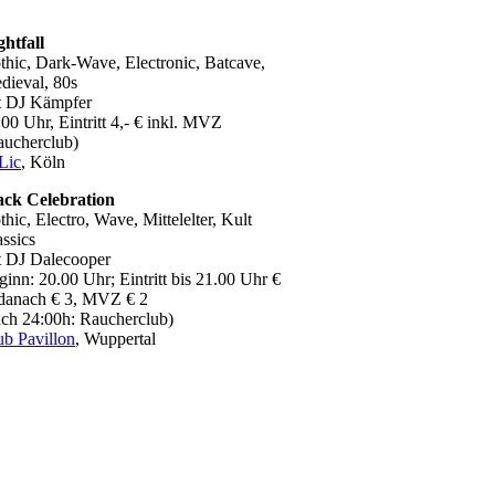
ghtfall
thic, Dark-Wave, Electronic, Batcave,
dieval, 80s
t DJ Kämpfer
00 Uhr, Eintritt 4,- € inkl. MVZ
aucherclub)
Lic
, Köln
ack Celebration
hic, Electro, Wave, Mittelelter, Kult
assics
t DJ Dalecooper
ginn: 20.00 Uhr; Eintritt bis 21.00 Uhr €
 danach € 3, MVZ € 2
ach 24:00h: Raucherclub)
ub Pavillon
, Wuppertal