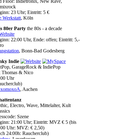
d Floor: Indietronix, New Rave,
mixrock
inn: 23 Uhr; Eintritt: 5 €
e Werkstatt
, Köln
is 80er Party
the 80s - a decade
inn: 22:00 Uhr, Ende: offen; Eintritt: 5,-
ro
angstation
, Bonn-Bad Godesberg
nky Indie
itPop, GarageRock & IndiePop
t Thomas & Nico
:00 Uhr
aucherclub)
xomoxoA
, Aachen
hattentanz
hic, Electro, Wave, Mittelalter, Kult
assics
esscode: Szene
ginn: 21:00 Uhr; Eintritt: MVZ € 5 (bis
:00 Uhr: MVZ: € 2,50)
ach 24:00h: Raucherclub)
adow
, Leverkusen