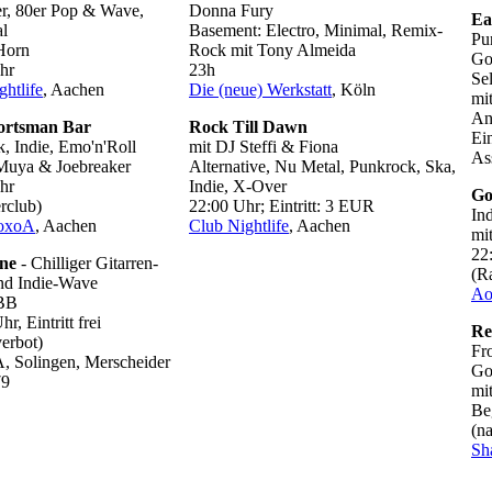
er, 80er Pop & Wave,
Donna Fury
Ea
al
Basement: Electro, Minimal, Remix-
Pu
Horn
Rock mit Tony Almeida
Go
hr
23h
Se
htlife
, Aachen
Die (neue) Werkstatt
, Köln
mi
An
ortsman Bar
Rock Till Dawn
Ein
, Indie, Emo'n'Roll
mit DJ Steffi & Fiona
As
Muya & Joebreaker
Alternative, Nu Metal, Punkrock, Ska,
hr
Indie, X-Over
Go
rclub)
22:00 Uhr; Eintritt: 3 EUR
Ind
oxoA
, Aachen
Club Nightlife
, Aachen
mi
22
ne
- Chilliger Gitarren-
(R
d Indie-Wave
Ao
 BB
r, Eintritt frei
Re
erbot)
Fr
Solingen, Merscheider
Go
79
mi
Be
(n
Sh