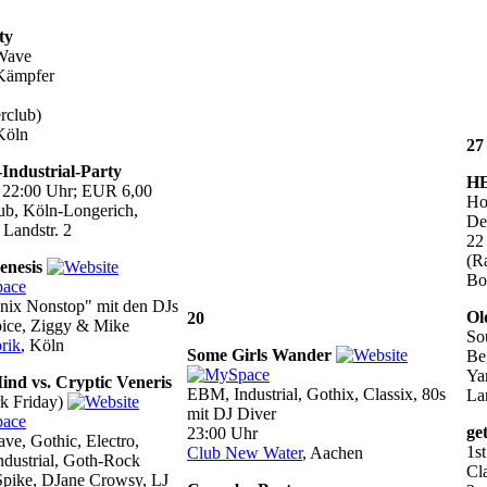
ty
Wave
Kämpfer
rclub)
Köln
27
-Industrial-Party
H
 22:00 Uhr; EUR 6,00
Ho
ub, Köln-Longerich,
De
 Landstr. 2
22
(R
enesis
Bo
onix Nonstop" mit den DJs
Ol
20
ice, Ziggy & Mike
So
rik
, Köln
Some Girls Wander
Beg
Ya
nd vs. Cryptic Veneris
EBM, Industrial, Gothix, Classix, 80s
Lan
k Friday)
mit DJ Diver
ge
23:00 Uhr
ve, Gothic, Electro,
1st
Club New Water
, Aachen
dustrial, Goth-Rock
Cla
Spike, DJane Crowsy, LJ