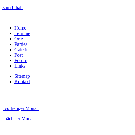
zum Inhalt
Home
Termine
Orte
Parties
Galerie
Post
Forum
Links
Sitemap
Kontakt
vorheriger Monat
nächster Monat