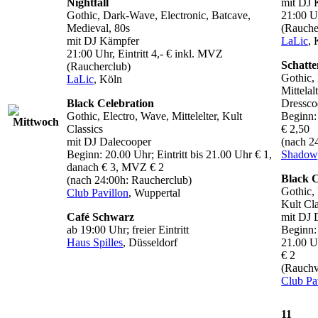
Nightfall
mit DJ 
Gothic, Dark-Wave, Electronic, Batcave,
21:00 Uh
Medieval, 80s
(Rauche
mit DJ Kämpfer
LaLic
, 
21:00 Uhr, Eintritt 4,- € inkl. MVZ
Schatte
(Raucherclub)
Gothic, 
LaLic
, Köln
Mittelal
Black Celebration
Dressco
Gothic, Electro, Wave, Mittelelter, Kult
Beginn:
Classics
€ 2,50
mit DJ Dalecooper
(nach 2
Beginn: 20.00 Uhr; Eintritt bis 21.00 Uhr € 1,
Shadow
danach € 3, MVZ € 2
Black C
(nach 24:00h: Raucherclub)
Gothic, 
Club Pavillon
, Wuppertal
Kult Cla
Café Schwarz
mit DJ 
ab 19:00 Uhr; freier Eintritt
Beginn: 
Haus Spilles
, Düsseldorf
21.00 U
€ 2
(Rauchv
Club Pa
11