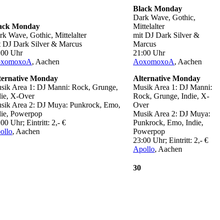
Black Monday
Dark Wave, Gothic,
ack Monday
Mittelalter
rk Wave, Gothic, Mittelalter
mit DJ Dark Silver &
t DJ Dark Silver & Marcus
Marcus
:00 Uhr
21:00 Uhr
xomoxoA
, Aachen
AoxomoxoA
, Aachen
ternative Monday
Alternative Monday
sik Area 1: DJ Manni: Rock, Grunge,
Musik Area 1: DJ Manni:
die, X-Over
Rock, Grunge, Indie, X-
sik Area 2: DJ Muya: Punkrock, Emo,
Over
die, Powerpop
Musik Area 2: DJ Muya:
00 Uhr; Eintritt: 2,- €
Punkrock, Emo, Indie,
ollo
, Aachen
Powerpop
23:00 Uhr; Eintritt: 2,- €
Apollo
, Aachen
30