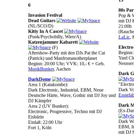
6
80s Par
Invasion Festival
Pop & 
Dead Guitars
mit DJ 
(NL/SCO/D)
21:00h
Kitty In A Cascet
(Rauche
(Punk/Psychobilly, Wien/A)
LaLic
, 
Katzenjammer Kabarett
Electro
(F)
Beginn:
Aftershow-Party mit den DJs Pat the Cat
Yard Cl
(Patrick) und Manfromanotherplanet
Neusser
Beginn: 20:00 Uhr; VVK: 10,- € + Geb.
MusikBunker
, Aachen
Dark G
DarkDome
"Electr
Area 1 (Katakombe):
Dark Vo
Dark Electronic, Industrial, EBM, Neue
Essigfab
Deutsche Härte, Wave, Gothic mit DJ Joy und
DJ Kämpfer
Dark Mi
Area 2 (UV Bunker):
(Ex-Dar
Electronic, Progressive, Techno mit DJ
Eisbärin
Dark Wa
Einlaß: 22:00 Uhr
EBM, In
Fort 1, Köln
mit DJ 