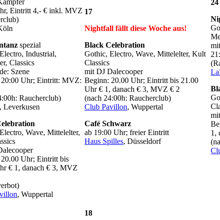
Kämpfer
24
r, Eintritt 4,- € inkl. MVZ
17
Ni
rclub)
Go
Köln
Nightfall
fällt diese Woche aus!
Me
ntanz
spezial
Black Celebration
mi
Electro, Industrial,
Gothic, Electro, Wave, Mittelelter, Kult
21:
ter, Classics
Classics
(R
de: Szene
mit DJ Dalecooper
La
 20:00 Uhr; Eintritt: MVZ:
Beginn: 20.00 Uhr; Eintritt bis 21.00
Bl
Uhr € 1, danach € 3, MVZ € 2
Got
4:00h: Raucherclub)
(nach 24:00h: Raucherclub)
Cl
, Leverkusen
Club Pavillon
, Wuppertal
mi
elebration
Café Schwarz
Be
Electro, Wave, Mittelelter,
ab 19:00 Uhr; freier Eintritt
1,
ssics
Haus Spilles
, Düsseldorf
(n
Dalecooper
Cl
20.00 Uhr; Eintritt bis
hr € 1, danach € 3, MVZ
erbot)
villon
, Wuppertal
18