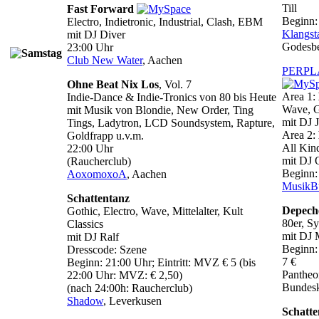
Till
Fast Forward
Beginn: 
Electro, Indietronic, Industrial, Clash, EBM
Klangst
mit DJ Diver
Godesb
23:00 Uhr
Club New Water
, Aachen
PERPL
Ohne Beat Nix Los
, Vol. 7
Area 1:
Indie-Dance & Indie-Tronics von 80 bis Heute
Wave, 
mit Musik von Blondie, New Order, Ting
mit DJ 
Tings, Ladytron, LCD Soundsystem, Rapture,
Area 2:
Goldfrapp u.v.m.
All Kin
22:00 Uhr
mit DJ 
(Raucherclub)
Beginn:
AoxomoxoA
, Aachen
MusikB
Schattentanz
Depech
Gothic, Electro, Wave, Mittelalter, Kult
80er, S
Classics
mit DJ 
mit DJ Ralf
Beginn:
Dresscode: Szene
7 €
Beginn: 21:00 Uhr; Eintritt: MVZ € 5 (bis
Pantheo
22:00 Uhr: MVZ: € 2,50)
Bundesk
(nach 24:00h: Raucherclub)
Shadow
, Leverkusen
Schatte