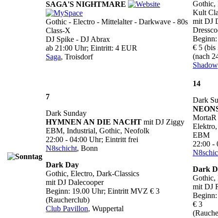
Gothic, 
SAGA'S NIGHTMARE
Kult Cla
mit DJ 
Gothic - Electro - Mittelalter - Darkwave - 80s
Dressco
Class-X
Beginn:
DJ Spike - DJ Abrax
€ 5 (bi
ab 21:00 Uhr; Eintritt: 4 EUR
(nach 2
Saga
, Troisdorf
Shadow
14
7
Dark S
NEON
Dark Sunday
MortaR 
HYMNEN AN DIE NACHT
mit DJ Ziggy
Elektro,
EBM, Industrial, Gothic, Neofolk
EBM
22:00 - 04:00 Uhr; Eintritt frei
22:00 - 
N8schicht
, Bonn
N8schic
Dark Day
Dark D
Gothic, Electro, Dark-Classics
Gothic, 
mit DJ Dalecooper
mit DJ 
Beginn: 19.00 Uhr; Eintritt MVZ € 3
Beginn:
(Raucherclub)
€ 3
Club Pavillon
, Wuppertal
(Rauche