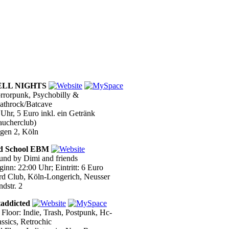
ELL NIGHTS
rrorpunk, Psychobilly &
athrock/Batcave
 Uhr, 5 Euro inkl. ein Getränk
aucherclub)
gen 2, Köln
d School EBM
und by Dimi and friends
inn: 22:00 Uhr; Eintritt: 6 Euro
rd Club, Köln-Longerich, Neusser
dstr. 2
taddicted
 Floor: Indie, Trash, Postpunk, Hc-
ssics, Retrochic