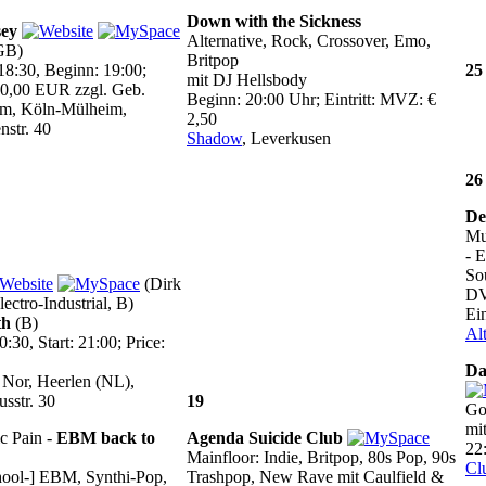
Down with the Sickness
sey
Alternative, Rock, Crossover, Emo,
 GB)
Britpop
18:30, Beginn: 19:00;
25
mit DJ Hellsbody
0,00 EUR zzgl. Geb.
Beginn: 20:00 Uhr; Eintritt: MVZ: €
um, Köln-Mülheim,
2,50
nstr. 40
Shadow
, Leverkusen
26
De
Mu
- 
So
(Dirk
DV
lectro-Industrial, B)
Ei
th
(B)
Al
:30, Start: 21:00; Price:
Da
Nor, Heerlen (NL),
usstr. 30
19
Got
mi
c Pain -
EBM back to
Agenda Suicide Club
22
Mainfloor: Indie, Britpop, 80s Pop, 90s
Cl
hool-] EBM, Synthi-Pop,
Trashpop, New Rave mit Caulfield &