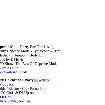
peche Mode Party For The Living
sik: Depeche Mode - Synthiepop - EBM
Electro - Futurepop - Bodypop
und by DJ Elvis
D Show: The Best Of Depeche Mode
nlaß: 23 Uhr
ter Wartesaal
, Köln
rk Celebration Party
hic / Electro / 80s / Porno Pop
t DJ Chris & DJ Upstream
:00 Uhr
ub Nightlife
, Aachen