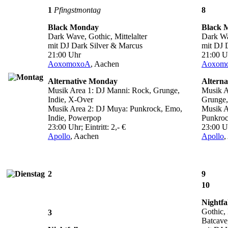
1
Pfingstmontag
8
Black Monday
Black 
Dark Wave, Gothic, Mittelalter
Dark Wav
mit DJ Dark Silver & Marcus
mit DJ 
21:00 Uhr
21:00 U
AoxomoxoA
, Aachen
Aoxom
Alternative Monday
Altern
Musik Area 1: DJ Manni: Rock, Grunge,
Musik A
Indie, X-Over
Grunge,
Musik Area 2: DJ Muya: Punkrock, Emo,
Musik A
Indie, Powerpop
Punkroc
23:00 Uhr; Eintritt: 2,- €
23:00 Uh
Apollo
, Aachen
Apollo
,
2
9
10
Nightfa
Gothic,
3
Batcave