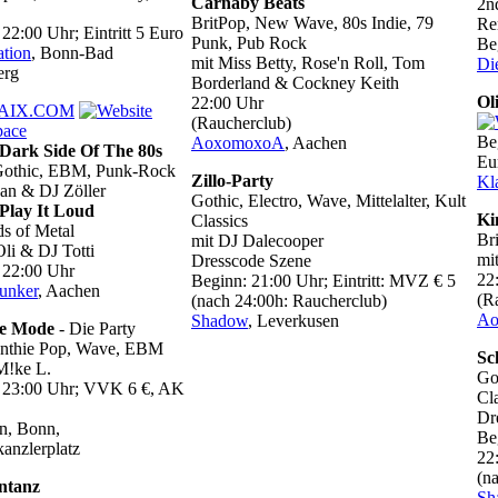
Carnaby Beats
2n
BritPop, New Wave, 80s Indie, 79
Re
22:00 Uhr; Eintritt 5 Euro
Punk, Pub Rock
Beg
ation
, Bonn-Bad
mit Miss Betty, Rose'n Roll, Tom
Di
erg
Borderland & Cockney Keith
Ol
22:00 Uhr
AIX.COM
(Raucherclub)
Beg
AoxomoxoA
, Aachen
Dark Side Of The 80s
Eu
Gothic, EBM, Punk-Rock
Zillo-Party
Kl
Jan & DJ Zöller
Gothic, Electro, Wave, Mittelalter, Kult
Play It Loud
Ki
Classics
ds of Metal
Br
mit DJ Dalecooper
Oli & DJ Totti
mi
Dresscode Szene
 22:00 Uhr
22
Beginn: 21:00 Uhr; Eintritt: MVZ € 5
unker
, Aachen
(R
(nach 24:00h: Raucherclub)
Ao
Shadow
, Leverkusen
e Mode
- Die Party
ynthie Pop, Wave, EBM
Sc
M!ke L.
Got
 23:00 Uhr; VVK 6 €, AK
Cl
Dr
n, Bonn,
Be
anzlerplatz
22
(n
ntanz
Sh