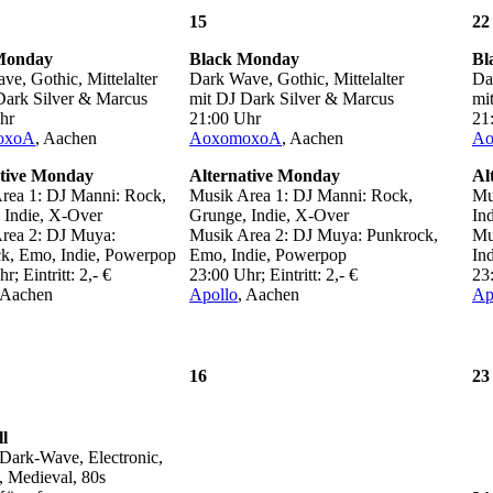
15
22
Monday
Black Monday
Bl
e, Gothic, Mittelalter
Dark Wave, Gothic, Mittelalter
Da
Dark Silver & Marcus
mit DJ Dark Silver & Marcus
mi
hr
21:00 Uhr
21
oxoA
, Aachen
AoxomoxoA
, Aachen
Ao
ative Monday
Alternative Monday
Al
rea 1: DJ Manni: Rock,
Musik Area 1: DJ Manni: Rock,
Mu
 Indie, X-Over
Grunge, Indie, X-Over
In
rea 2: DJ Muya:
Musik Area 2: DJ Muya: Punkrock,
Mu
k, Emo, Indie, Powerpop
Emo, Indie, Powerpop
In
r; Eintritt: 2,- €
23:00 Uhr; Eintritt: 2,- €
23:
 Aachen
Apollo
, Aachen
Ap
16
23
ll
 Dark-Wave, Electronic,
, Medieval, 80s